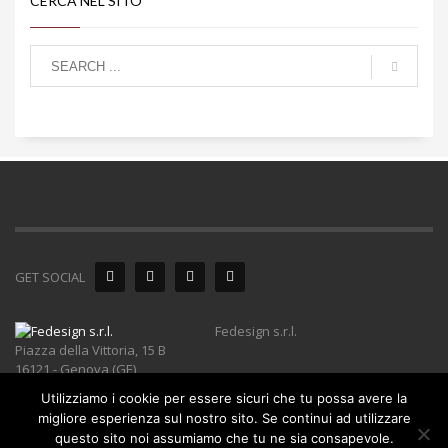
CERCA NEL SITO
GET SOCIAL
Fedesign s.r.l.
Piazza della Vittoria, 15 B
16121 - Genova (GE)
Utilizziamo i cookie per essere sicuri che tu possa avere la
Capitale sociale di Euro 50.000,00 I.V.
migliore esperienza sul nostro sito. Se continui ad utilizzare
Reg. Imprese di Genova e C.F./P.Iva 01507690996
questo sito noi assumiamo che tu ne sia consapevole.
R.E.A. 414549