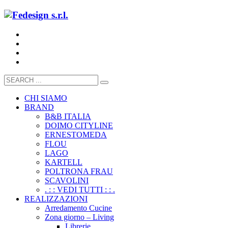
CHI SIAMO
BRAND
B&B ITALIA
DOIMO CITYLINE
ERNESTOMEDA
FLOU
LAGO
KARTELL
POLTRONA FRAU
SCAVOLINI
. : : VEDI TUTTI : : .
REALIZZAZIONI
Arredamento Cucine
Zona giorno – Living
Librerie