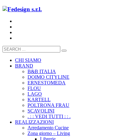
CHI SIAMO
BRAND
B&B ITALIA
DOIMO CITYLINE
ERNESTOMEDA
FLOU
LAGO
KARTELL
POLTRONA FRAU
SCAVOLINI
. : : VEDI TUTTI : : .
REALIZZAZIONI
Arredamento Cucine
Zona giorno – Living
Librerie