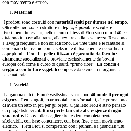
con movimento elettrico.
Materiali
I prodotti sono costruiti con
materiali scelti per durare nel tempo
.
Oltre alle tradizionali strutture in legno, è possibile scegliere
rivestimenti in tessuto, pelle e cuoio. I tessuti Flou sono oltre 140 e si
dividono in base alla trama, alla texture e alla pesantezza. Resistono
a lavaggi frequenti e non sbiadiscono. Le tinte unite e le fantasie si
combinano benissimo con la selezione di biancheria e i coordinati
copripiumini Flou. La
pelle utilizzata è garantita da fornitori
altamente specializzati
e proviene esclusivamente da bovini
europei così come il cuoio di qualità “primo fiore”.
La concia è
eseguita con tinture vegetali
composte da elementi inorganici a
base naturale.
Varietà
La gamma di letti Flou è vastissima: si contano
40 modelli per ogni
esigenza.
Letti singoli, matrimoniali e trasformabili, che permettono
di avere un letto in più per gli ospiti. Ogni letto Flou è stato pensato
dai progettisti per
adattarsi perfettamente alle esigenze di ogni
zona notte.
È possibile scegliere tra testiere completamente
sfoderabili, con base contenitore, con base fissa e con movimento
elettrico. I letti Flou si completano con i piumini e i guanciali tutti