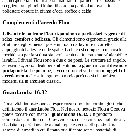
anallergici e fatti con materiali naturali. In particolare è possibile
scegliere tra i piumini imbottiti con una particolare ovatta in
poliestere oppure in piuma d’oca, soffice e calda.
Complementi d’arredo Flou
I divani e le poltrone Flou rispondono a particolari esigenze di
relax, comfort e bellezza.
Gli elementi sono ergonomici grazie alle
strutture degli schienali poste in modo da favorire il corretto
appoggio della tesa e delle spalle. La linea si completa con cuscini
morbidi sia per la seduta sia per la schiena, interamente sfoderabili e
lavabili. I divani Flou sono a due o tre posti. Le strutture ad angolo,
ad esempio, sono ideali per ambienti molto grandi in cui
il divano è
protagonista
. Le poltrone, invece sono dei veri e propri
oggetti di
arredamento
che si integrano in modo perfetto sia in ambienti
moderni sia in ambienti classici.
Guardaroba 16.32
Creatività, innovazione ed esperienza sono i tre termini giusti che
definiscono il guardaroba Flou. Nel nostro negozio Flou a Genova
potete toccare con mano il
guardaroba 16.32.
Un prodotto
composto da multipli di 16 ovvero spazi di 16 cm che, moltiplicati,
si adattano perfettamente a qualunque esigenza di spazio. Una
gamma di armadi in cui il tratto qualificante sono i materiali di